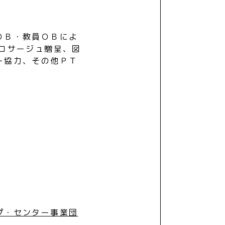
ＯＢ・教員ＯＢによ
にコサージュ贈呈、図
ー協力、その他ＰＴ
プ・センター事業団