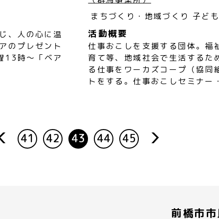
まちづくり・地域づくり
子ど
活動概要
じ、人の心に温
アのプレゼント
仕事おこしを支援する団体。福
曜13時～「ベア
育て等、地域社会で生活するた
る仕事をワーカズコープ（協同
トをする。仕事おこしセミナー
41
42
43
44
45
rev
next
前橋市市