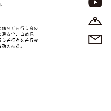
部
実践などを行う会の
交通安全、自然保
行う善行者を善行賞
活動の推進。