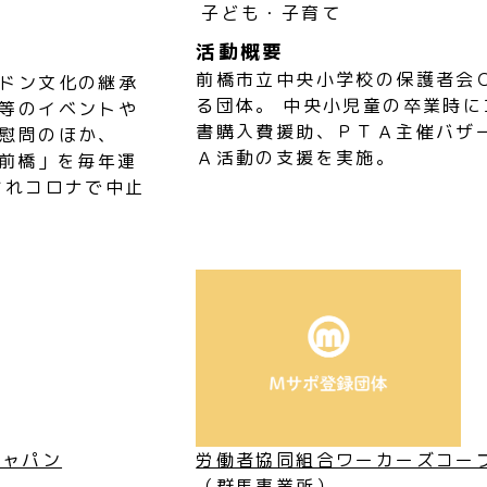
子ども・子育て
活動概要
前橋市立中央小学校の保護者会
ドン文化の継承
る団体。 中央小児童の卒業時
等のイベントや
書購入費援助、ＰＴＡ主催バザ
慰問のほか、
Ａ活動の支援を実施。
n前橋」を毎年運
されコロナで中止
ジャパン
労働者協同組合ワーカーズコー
（群馬事業所）