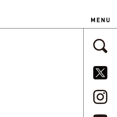
サイドバ
SNSリ