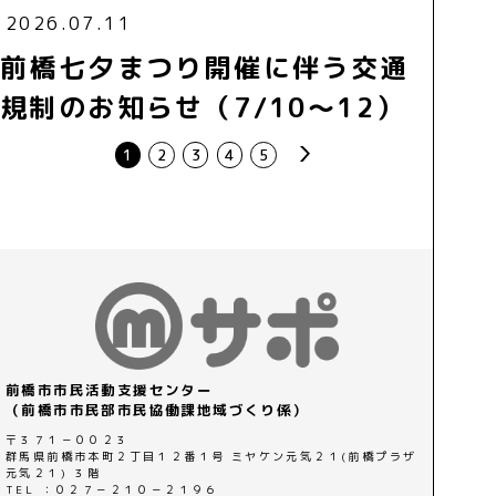
2026.07.11
前橋七夕まつり開催に伴う交通
規制のお知らせ（7/10～12）
next
1
2
3
4
5
前橋市市民活動支援センター
（前橋市市民部市民協働課地域づくり係）
〒３７１－００２３
群馬県前橋市本町２丁目１２番１号 ミヤケン元気２１(前橋プラザ
元気２１) ３階
TEL ：０２７－２１０－２１９６