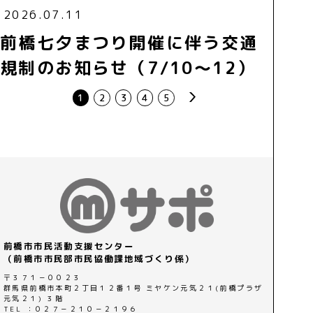
2026.07.11
前橋七夕まつり開催に伴う交通
規制のお知らせ（7/10～12）
next
1
2
3
4
5
前橋市市民活動支援センター
（前橋市市民部市民協働課地域づくり係）
〒３７１－００２３
群馬県前橋市本町２丁目１２番１号 ミヤケン元気２１(前橋プラザ
元気２１) ３階
TEL ：０２７－２１０－２１９６