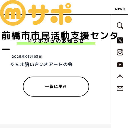
サ
前橋市市民活動支援センタ
S
Mサポからのお知らせ
ー
2025年03月03日
ぐんま脳いきいきアートの会
一覧に戻る