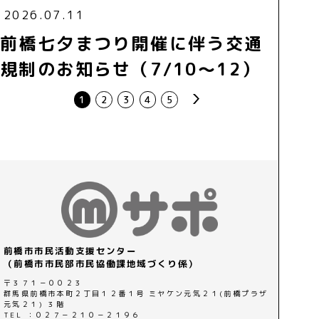
2026.07.11
前橋七夕まつり開催に伴う交通
規制のお知らせ（7/10～12）
next
1
2
3
4
5
前橋市市民活動支援センター
（前橋市市民部市民協働課地域づくり係）
〒３７１－００２３
群馬県前橋市本町２丁目１２番１号 ミヤケン元気２１(前橋プラザ
元気２１) ３階
TEL ：０２７－２１０－２１９６