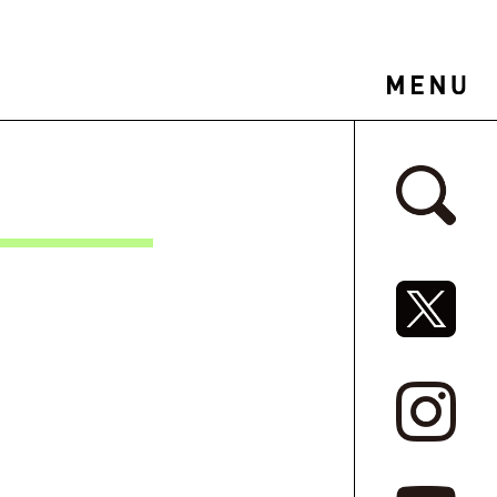
サイドバ
SNSリ