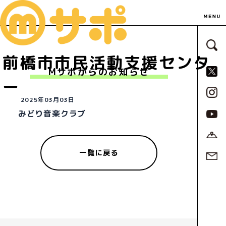
サ
前橋市市民活動支援センタ
S
Mサポからのお知らせ
ー
2025年03月03日
みどり音楽クラブ
一覧に戻る