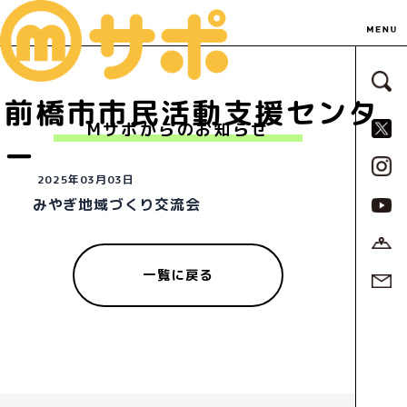
サ
前橋市市民活動支援センタ
S
Mサポからのお知らせ
ー
2025年03月03日
みやぎ地域づくり交流会
一覧に戻る