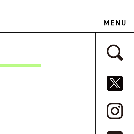
サイドバ
SNSリ