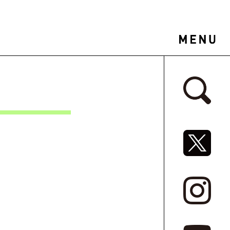
サイドバ
SNSリ