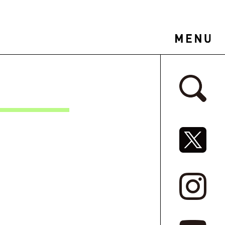
サイドバ
SNSリ