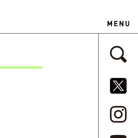
サイドバ
SNSリ