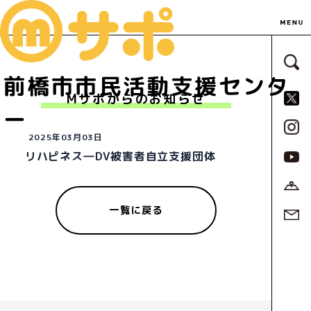
サ
前橋市市民活動支援センタ
S
Mサポからのお知らせ
ー
2025年03月03日
リハピネス―DV被害者自立支援団体
一覧に戻る