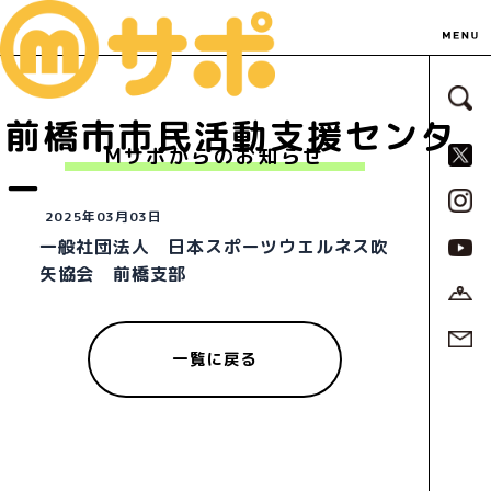
サ
前橋市市民活動支援センタ
S
Mサポからのお知らせ
ー
2025年03月03日
一般社団法人 日本スポーツウエルネス吹
矢協会 前橋支部
一覧に戻る