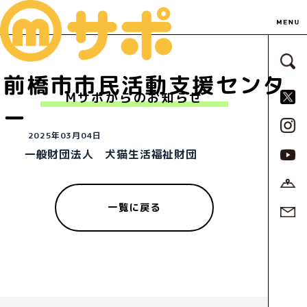
サ
前橋市市民活動支援センタ
S
Mサポからのお知らせ
ー
2025年03月04日
一般財団法人 犬猫生活福祉財団
一覧に戻る