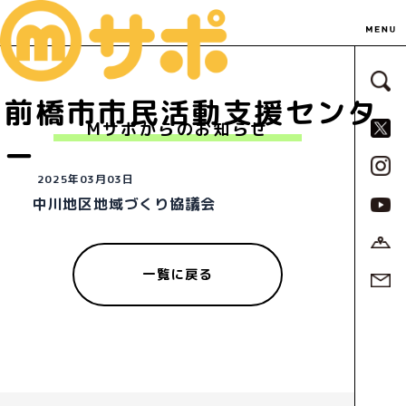
サ
前橋市市民活動支援センタ
S
Mサポからのお知らせ
ー
2025年03月03日
中川地区地域づくり協議会
一覧に戻る