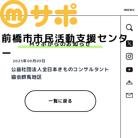
サ
前橋市市民活動支援センタ
S
Mサポからのお知らせ
ー
2025年03月03日
公益社団法人全日本きものコンサルタント
協会群馬地区
一覧に戻る