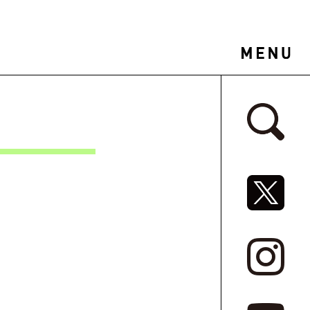
サイドバ
SNSリ