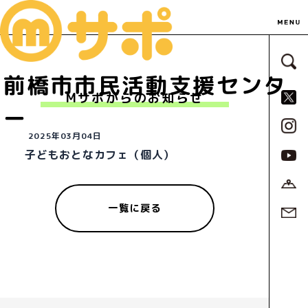
サ
前橋市市民活動支援センタ
S
Mサポからのお知らせ
ー
2025年03月04日
子どもおとなカフェ（個人）
一覧に戻る