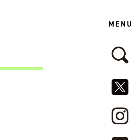
サイドバ
SNSリ