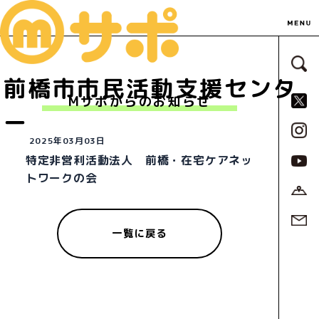
サ
前橋市市民活動支援センタ
S
Mサポからのお知らせ
ー
2025年03月03日
特定非営利活動法人 前橋・在宅ケアネッ
トワークの会
一覧に戻る