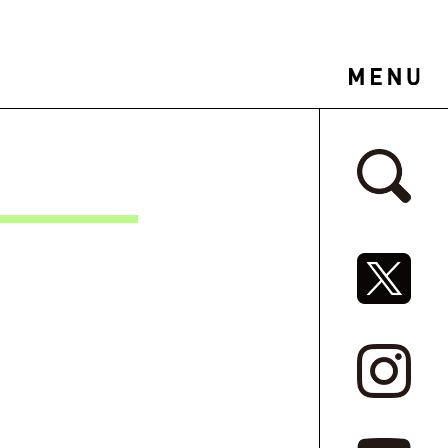
サイドバ
SNSリ