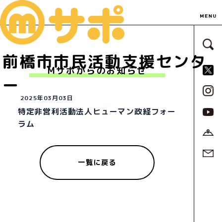
サ
前橋市市民活動支援センタ
S
Mサポからのお知らせ
ー
2025年03月03日
特定非営利活動法人ヒューマン政経フォー
ラム
一覧に戻る