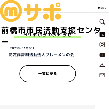
サ
前橋市市民活動支援センタ
S
Mサポからのお知らせ
ー
2025年03月03日
特定非営利活動法人ブレーメンの会
一覧に戻る