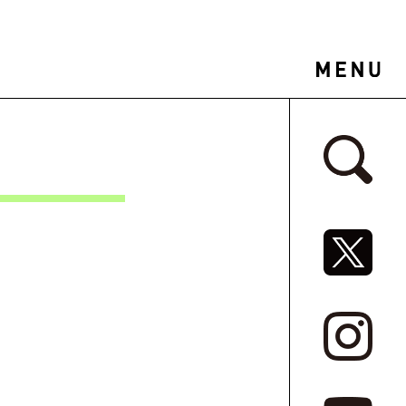
サイドバ
SNSリ