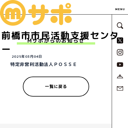
サ
前橋市市民活動支援センタ
S
Mサポからのお知らせ
ー
2025年03月04日
特定非営利活動法人ＰＯＳＳＥ
一覧に戻る