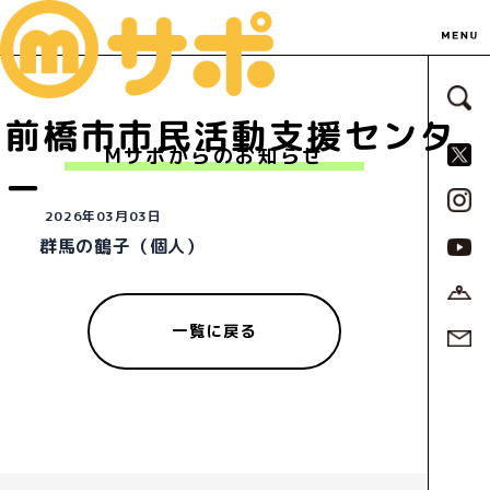
サ
前橋市市民活動支援センタ
S
Mサポからのお知らせ
ー
2026年03月03日
群馬の鶴子（個人）
一覧に戻る