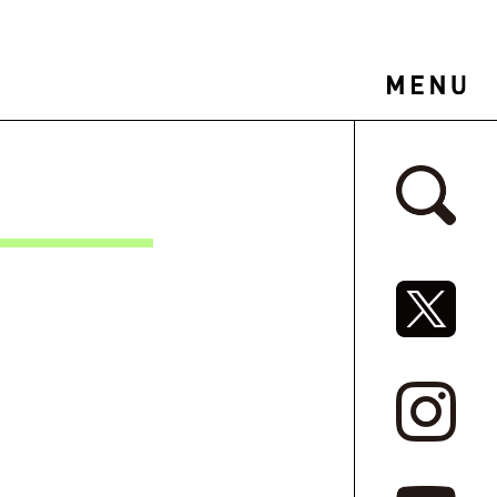
サイドバ
SNSリ