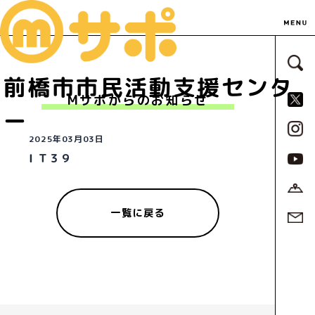
サ
前橋市市民活動支援センタ
S
Mサポからのお知らせ
ー
2025年03月03日
ＩＴ３９
一覧に戻る