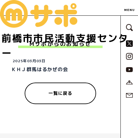
サ
前橋市市民活動支援センタ
S
Mサポからのお知らせ
ー
2025年03月03日
ＫＨＪ群馬はるかぜの会
一覧に戻る