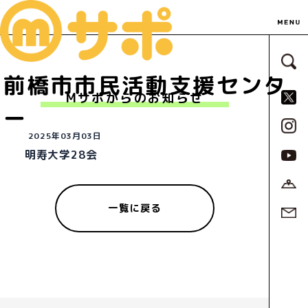
サ
前橋市市民活動支援センタ
S
Mサポからのお知らせ
ー
2025年03月03日
明寿大学28会
一覧に戻る