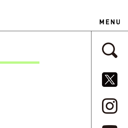
サイドバ
SNSリ