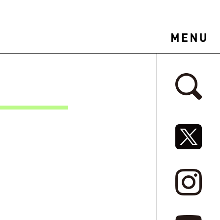
サイドバ
SNSリ