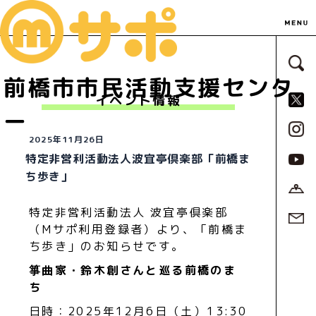
サ
前橋市市民活動支援センタ
S
イベント情報
ー
2025年11月26日
特定非営利活動法人波宜亭倶楽部「前橋ま
ち歩き」
特定非営利活動法人 波宜亭倶楽部
（Mサポ利用登録者）より、「前橋ま
ち歩き」のお知らせです。
箏曲家・鈴木創さんと巡る前橋のま
ち
日時：2025年12月6日（土）13:30