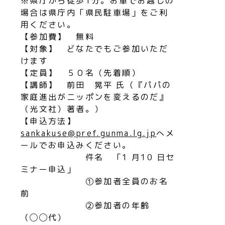
※県庁から徒歩1分。お車でお越しの
場合は県庁内「県民駐車場」をご利
用ください。
【参加費】 無料
【対象】 どなたでもご参加いただ
けます
【定員】 ５０名（先着順）
【講師】 前田 晃平 氏（『パパの
家庭進出がニッポンを変えるのだ』
（光文社）著者。）
【申込方法】
sankakuse@pref.gunma.lg.jp
へメ
ールでお申込みください。
件名 「1 月10 日セ
ミナー申込」
①参加者全員のお名
前
②参加者の年齢
（◯◯代）