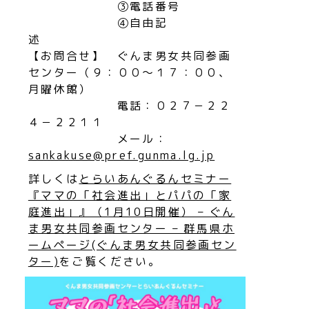
③電話番号
④自由記
【お問合せ】 ぐんま男女共同参画
センター（９：００～１７：００、
月曜休館）
電話：０２７－２２
４－２２１１
メール：
sankakuse@pref.gunma.lg.jp
詳しくは
とらいあんぐるんセミナー
『ママの「社会進出」とパパの「家
庭進出」』（1月10日開催） – ぐん
ま男女共同参画センター – 群馬県ホ
ームページ(ぐんま男女共同参画セン
ター)
をご覧ください。