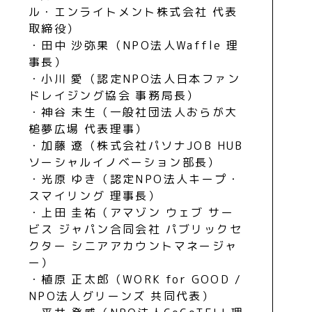
ル・エンライトメント株式会社 代表
取締役）
・田中 沙弥果（NPO法人Waffle 理
事長）
・小川 愛（認定NPO法人日本ファン
ドレイジング協会 事務局長）
・神谷 未生（一般社団法人おらが大
槌夢広場 代表理事）
・加藤 遼（株式会社パソナJOB HUB
ソーシャルイノベーション部長）
・光原 ゆき（認定NPO法人キープ・
スマイリング 理事長）
・上田 圭祐（アマゾン ウェブ サー
ビス ジャパン合同会社 パブリックセ
クター シニアアカウントマネージャ
ー）
・植原 正太郎（WORK for GOOD /
NPO法人グリーンズ 共同代表）