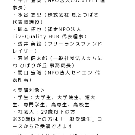
・平井 登威（NPO法人CoCoTELI 理
事長）
・水谷 衣里（株式会社 風とつばさ
代表取締役）
・岡本 拓也（認定NPO法人
LivEQuality HUB 代表理事）
・浅井 美絵（フリーランスファンド
レイザー）
・若尾 健太郎（一般社団法人まちに
わ ひばりが丘 事務局長）
・関口 宏聡（NPO法人セイエン 代
表理事）
＜受講対象＞
・学生 : 大学生、大学院生、短大
生、専門学生、高専生、高校生
・社会人 : 29歳以下の方
※30歳以上の方は「一般受講生」コ
ースからご受講できます