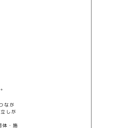
た。
つなが
孤立しが
団体・施