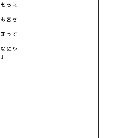
てもらえ
がお客さ
て知って
んなにや
す」