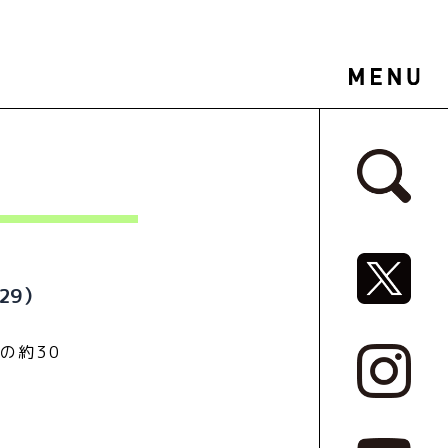
サイドバ
SNSリ
29）
の約30