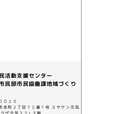
民活動支援センター
市民部市民協働課地域づくり
００２３
市本町２丁目１２番１号 ミヤケン元気
プラザ元気２１) ３階