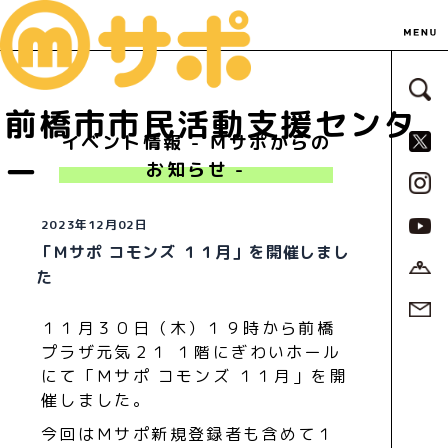
サ
前橋市市民活動支援センタ
S
イベント情報 - Ｍサポからの
ー
お知らせ -
2023年12月02日
「Ｍサポ コモンズ １１月」を開催しまし
た
１１月３０日（木）１９時から前橋
プラザ元気２１ １階にぎわいホール
にて「Ｍサポ コモンズ １１月」を開
催しました。
今回はＭサポ新規登録者も含めて１