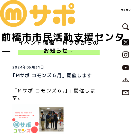
サ
前橋市市民活動支援センタ
S
イベント情報 - Ｍサポからの
ー
お知らせ -
2024年05月31日
「Mサポ コモンズ６月」開催します
「Mサポ コモンズ６月」開催しま
す。