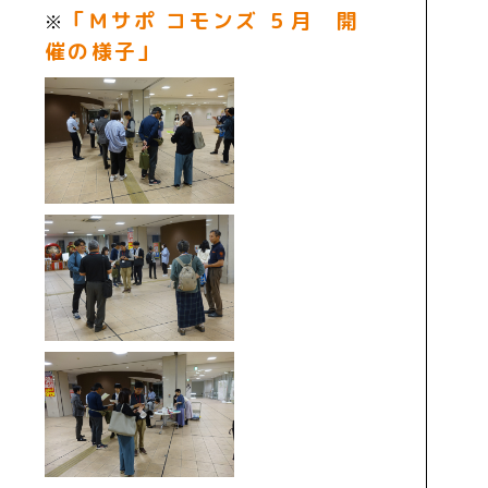
「Ｍサポ コモンズ ５月 開
※
催の様子」