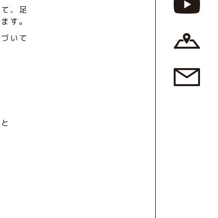
って、足
います。
基づいて
。
こと