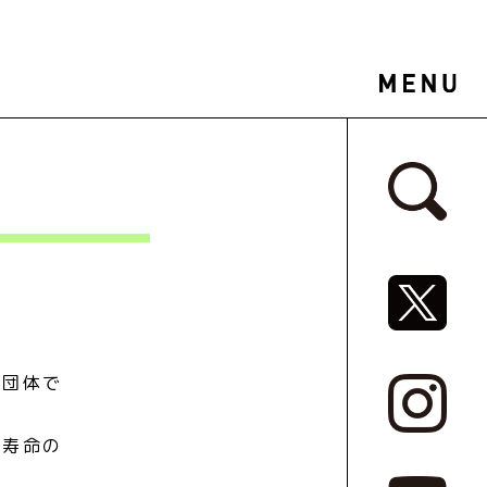
サイドバ
SNSリ
る団体で
康寿命の