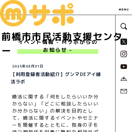
サ
前橋市市民活動支援センタ
S
イベント情報 - Ｍサポからの
ー
お知らせ -
2025年03月31日
【利用登録者活動紹介】グンマDEアイ縁
活ラボ
婚活に関する「何をしたらいいか分
からない」「どこに相談したらいい
か分からない」の解決を目的とし
て、婚活に関するイベントやセミナ
ーを開催するとともに、独身の子を
持つ親世代を対象に無料の相談サポ