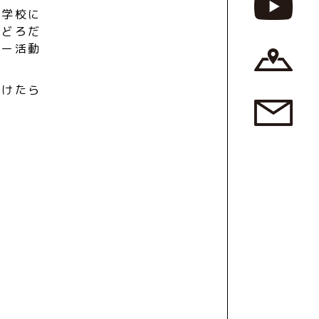
小学校に
るどろだ
ター活動
いけたら