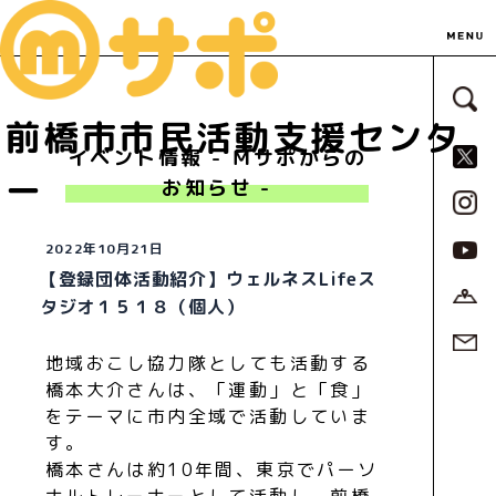
サ
前橋市市民活動支援センタ
S
イベント情報 - Ｍサポからの
ー
お知らせ -
2022年10月21日
【登録団体活動紹介】ウェルネスLifeス
タジオ１５１８（個人）
地域おこし協力隊としても活動する
橋本大介さんは、「運動」と「食」
をテーマに市内全域で活動していま
す。
橋本さんは約10年間、東京でパーソ
ナルトレーナーとして活動し、前橋