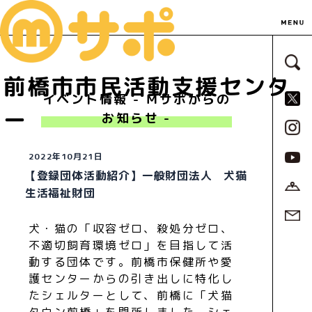
サ
前橋市市民活動支援センタ
S
イベント情報 - Ｍサポからの
ー
お知らせ -
2022年10月21日
【登録団体活動紹介】一般財団法人 犬猫
生活福祉財団
犬・猫の「収容ゼロ、殺処分ゼロ、
不適切飼育環境ゼロ」を目指して活
動する団体です。前橋市保健所や愛
護センターからの引き出しに特化し
たシェルターとして、前橋に「犬猫
タウン前橋」を開所しました。シェ