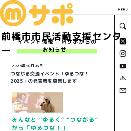
サ
前橋市市民活動支援センタ
S
イベント情報 - Ｍサポからの
ー
お知らせ -
2024年10月03日
つながる交流イベント「ゆるつな！
2025」の発表者を募集します
みんなと “ゆるく” “つながる”
から「ゆるつな！」