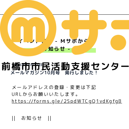
イベント情報 - Ｍサポからの
お知らせ -
前橋市市民活動支援センタ
2025年10月17日
メールマガジン10月号 発行しました！
メールアドレスの登録・変更は下記
URLからお願いいたします。
https://forms.gle/2SpdWTCgQ1vdKgfg8
|| お知らせ ||