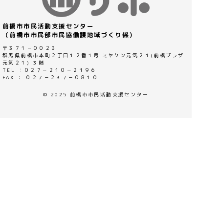
前橋市市民活動支援センター
（前橋市市民部市民協働課地域づくり係）
〒３７１－００２３
群馬県前橋市本町２丁目１２番１号 ミヤケン元気２１(前橋プラザ
元気２１) ３階
TEL ：０２７－２１０－２１９６
FAX ： ０２７－２３７－０８１０
© 2025 前橋市市民活動支援センター