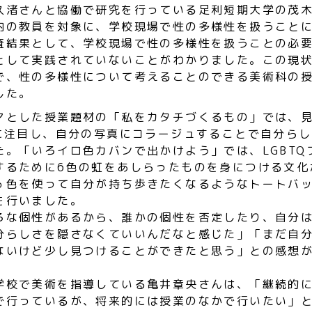
久渚さんと協働で研究を行っている足利短期大学の茂
内の教員を対象に、学校現場で性の多様性を扱うこと
査結果として、学校現場で性の多様性を扱うことの必
として実践されていないことがわかりました。この現
で、性の多様性について考えることのできる美術科の
した。
マとした授業題材の「私をカタチづくるもの」では、
)に注目し、自分の写真にコラージュすることで自分ら
た。「いろイロ色カバンで出かけよう」では、LGBTQ
するために6色の虹をあしらったものを身につける文化
６色を使って自分が持ち歩きたくなるようなトートバ
を行いました。
ろな個性があるから、誰かの個性を否定したり、自分
分らしさを隠さなくていいんだなと感じた」「まだ自
ないけど少し見つけることができたと思う」との感想
学校で美術を指導している亀井章央さんは、「継続的
で行っているが、将来的には授業のなかで行いたい」