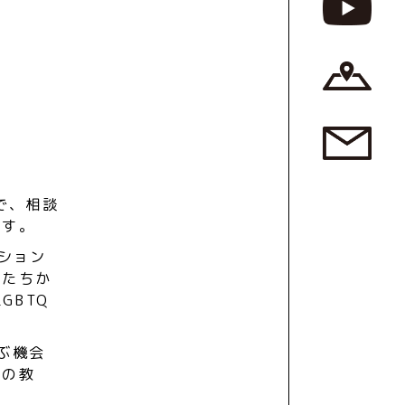
で、相談
ます。
ション
かたちか
GBTQ
ぶ機会
ての教