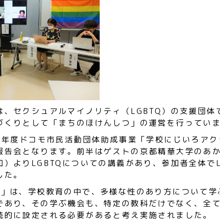
は、セクシュアルマイノリティ（LGBTQ）の支援団体
づくりとして「まちのほけんしつ」の運営を行ってい
21年度ドコモ市民活動団体助成事業「学校にじいろアク
報告会となります。前半はゲストの京都精華大学のあ
）よりLGBTQについての講義があり、参加者全体でL
した。
育」は、学校教育の中で、多様な性のあり方について学
であり、その学ぶ機会も、特定の教科だけでなく、全
続的に設定される必要があると考え実施されました。