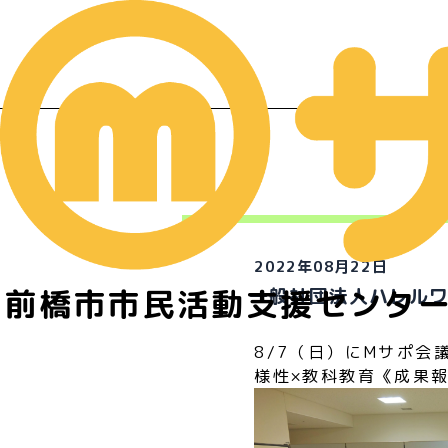
イ
2022年08月22日
前橋市市民活動支援センタ
一般社団法人ハレルワ
8/7（日）にMサポ
様性×教科教育《成果