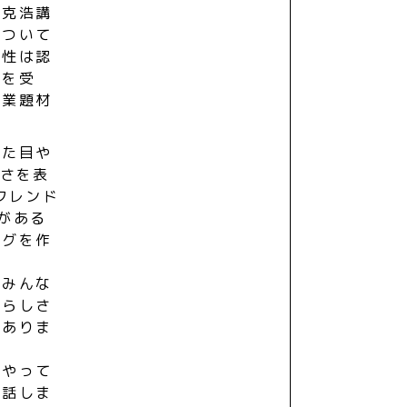
木克浩講
について
要性は認
状を受
授業題材
見た目や
しさを表
フレンド
がある
ッグを作
はみんな
分らしさ
がありま
にやって
と話しま