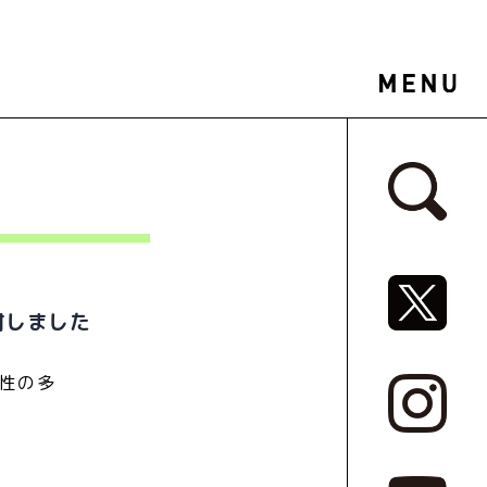
サイドバ
SNSリ
材しました
性の多