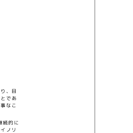
あり、目
ことであ
大事なこ
継続的に
マイノリ