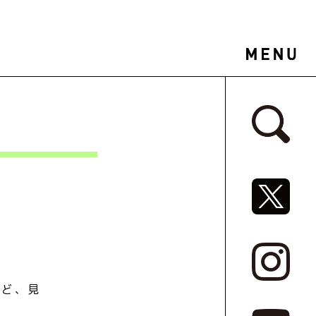
サイドバ
SNSリ
など、見