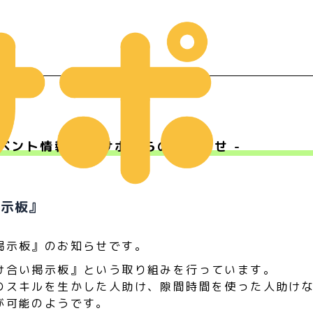
ベント情報 - Ｍサポからのお知らせ -
ー
掲示板』
掲示板』のお知らせです。
け合い掲示板』という取り組みを行っています。
のスキルを生かした人助け、隙間時間を使った人助け
が可能のようです。