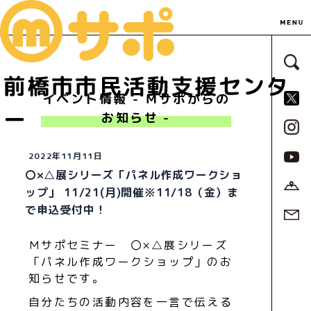
サ
前橋市市民活動支援センタ
S
イベント情報 - Ｍサポからの
ー
お知らせ -
2022年11月11日
〇×△展シリーズ「パネル作成ワークショ
ップ」 11/21(月)開催※11/18（金）ま
で申込受付中！
Ｍサポセミナー 〇×△展シリーズ
「パネル作成ワークショップ」のお
知らせです。
自分たちの活動内容を一言で伝える