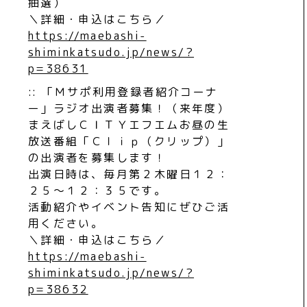
抽選）
＼詳細・申込はこちら／
https://maebashi-
shiminkatsudo.jp/news/?
p=38631
:: 「Ｍサポ利用登録者紹介コーナ
ー」ラジオ出演者募集！（来年度）
まえばしＣＩＴＹエフエムお昼の生
放送番組「Ｃｌｉｐ（クリップ）」
の出演者を募集します！
出演日時は、毎月第２木曜日１２：
２５〜１２：３５です。
活動紹介やイベント告知にぜひご活
用ください。
＼詳細・申込はこちら／
https://maebashi-
shiminkatsudo.jp/news/?
p=38632